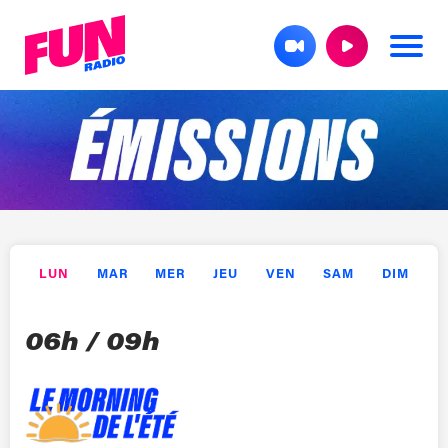
L
UN
M
AR
M
ER
J
EU
V
EN
S
AM
D
IM
06h / 09h