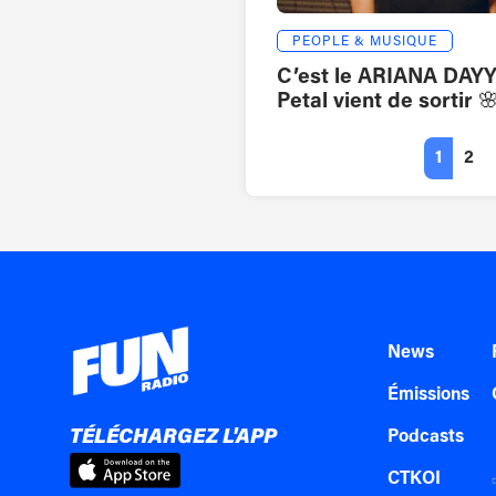
PEOPLE & MUSIQUE
C’est le ARIANA DAYY
Petal vient de sortir 
1
2
News
Émissions
TÉLÉCHARGEZ L'APP
Podcasts
CTKOI