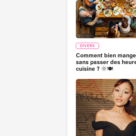
DIVERS
Comment bien manger
sans passer des heur
cuisine ? 🌞🍽️