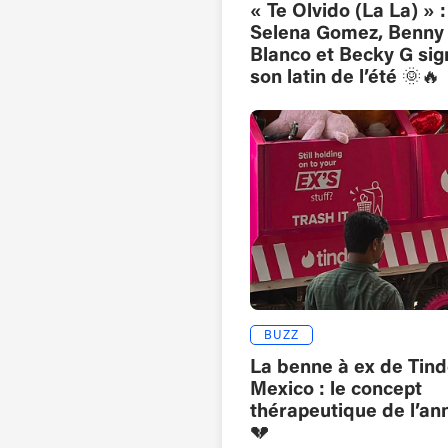
« Te Olvido (La La) » :
Selena Gomez, Benny
Blanco et Becky G sig
son latin de l’été 🌞🔥
BUZZ
La benne à ex de Tind
Mexico : le concept
thérapeutique de l’an
💔