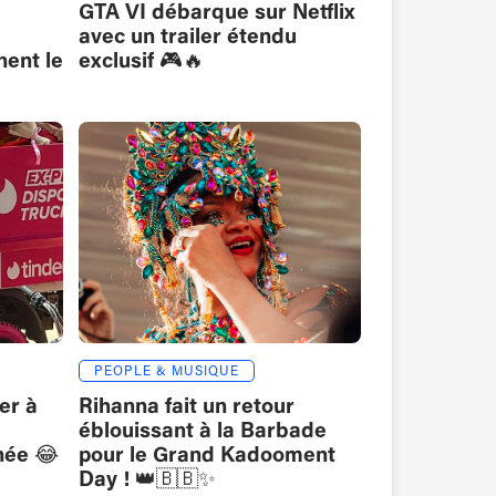
GTA VI débarque sur Netflix
avec un trailer étendu
nent le
exclusif 🎮🔥
PEOPLE & MUSIQUE
er à
Rihanna fait un retour
éblouissant à la Barbade
née 😂
pour le Grand Kadooment
Day ! 👑🇧🇧✨