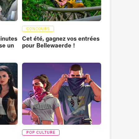
CONCOURS
inutes
Cet été, gagnez vos entrées
ise un
pour Bellewaerde !
️
POP CULTURE