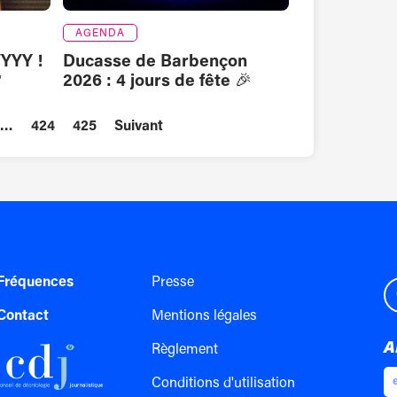
AGENDA
YYY !
Ducasse de Barbençon

2026 : 4 jours de fête 🎉
…
424
425
Suivant
Fréquences
Presse
Contact
Mentions légales
A
Règlement
Conditions d'utilisation