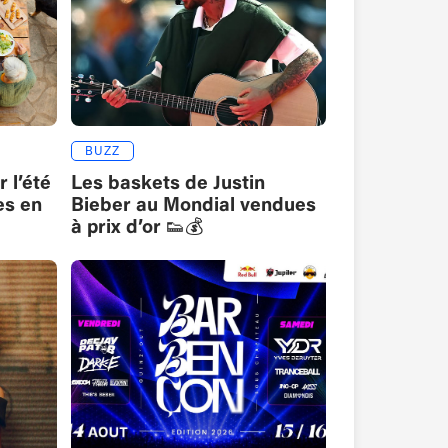
BUZZ
 l’été
Les baskets de Justin
es en
Bieber au Mondial vendues
à prix d’or 👟💰