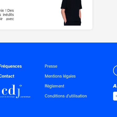
mix ! Des
 inédits
ir avec
Fréquences
Presse
Contact
Mentions légales
A
Règlement
Conditions d'utilisation