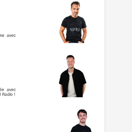
ne avec
rée avec
N Radio !