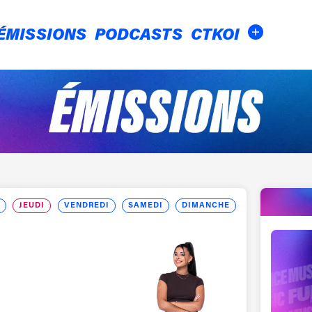
ÉMISSIONS
PODCASTS
CTKOI
I
J
EU
DI
V
EN
DREDI
S
AM
EDI
D
IM
ANCHE