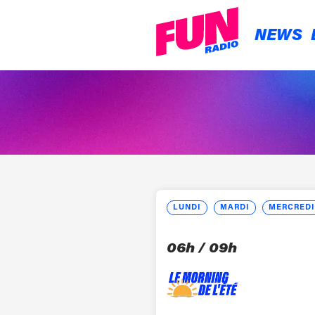
NEWS
L
UN
DI
M
AR
DI
M
ER
CRED
06h / 09h