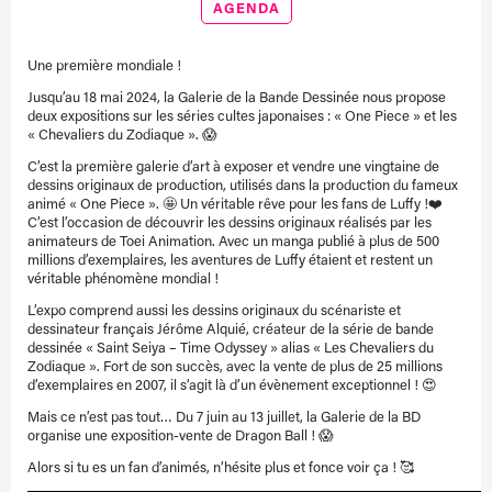
AGENDA
Une première mondiale !
Jusqu’au 18 mai 2024, la Galerie de la Bande Dessinée nous propose
deux expositions sur les séries cultes japonaises : « One Piece » et les
« Chevaliers du Zodiaque ». 😱
C’est la première galerie d’art à exposer et vendre une vingtaine de
dessins originaux de production, utilisés dans la production du fameux
animé « One Piece ». 🤩 Un véritable rêve pour les fans de Luffy !❤️
C’est l’occasion de découvrir les dessins originaux réalisés par les
animateurs de Toei Animation. Avec un manga publié à plus de 500
millions d’exemplaires, les aventures de Luffy étaient et restent un
véritable phénomène mondial !
L’expo comprend aussi les dessins originaux du scénariste et
dessinateur français Jérôme Alquié, créateur de la série de bande
dessinée « Saint Seiya – Time Odyssey » alias « Les Chevaliers du
Zodiaque ». Fort de son succès, avec la vente de plus de 25 millions
d’exemplaires en 2007, il s’agit là d’un évènement exceptionnel ! 😍
Mais ce n’est pas tout… Du 7 juin au 13 juillet, la Galerie de la BD
organise une exposition-vente de Dragon Ball ! 😱
Alors si tu es un fan d’animés, n’hésite plus et fonce voir ça ! 🥰