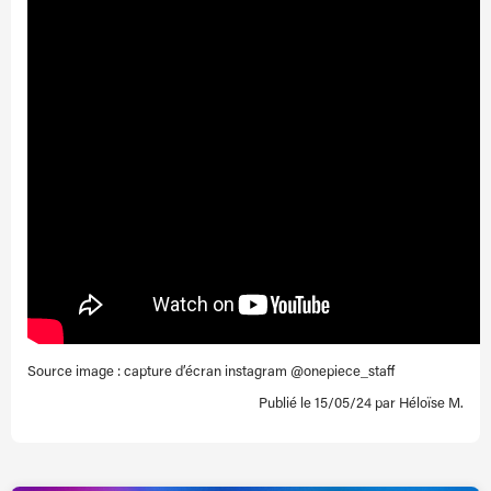
Source image : capture d’écran instagram @onepiece_staff
Publié le 15/05/24 par Héloïse M.