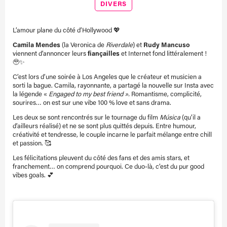
DIVERS
L’amour plane du côté d’Hollywood 💖
Camila Mendes
(la Veronica de
Riverdale
) et
Rudy Mancuso
viennent d’annoncer leurs
fiançailles
et Internet fond littéralement !
🥹✨
C’est lors d’une soirée à Los Angeles que le créateur et musicien a
sorti la bague. Camila, rayonnante, a partagé la nouvelle sur Insta avec
la légende «
Engaged to my best friend ».
Romantisme, complicité,
sourires… on est sur une vibe 100 % love et sans drama.
Les deux se sont rencontrés sur le tournage du film
Música
(qu’il a
d’ailleurs réalisé) et ne se sont plus quittés depuis. Entre humour,
créativité et tendresse, le couple incarne le parfait mélange entre chill
et passion. 🥰
Les félicitations pleuvent du côté des fans et des amis stars, et
franchement… on comprend pourquoi. Ce duo-là, c’est du pur good
vibes goals. 💕