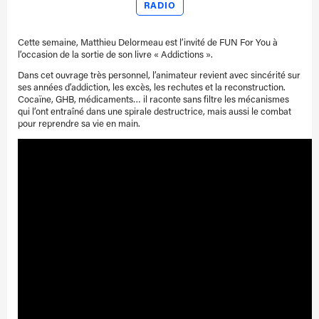
RADIO
Cette semaine, Matthieu Delormeau est l’invité de FUN For You à
l’occasion de la sortie de son livre « Addictions ».
Dans cet ouvrage très personnel, l’animateur revient avec sincérité sur
ses années d’addiction, les excès, les rechutes et la reconstruction.
Cocaïne, GHB, médicaments… il raconte sans filtre les mécanismes
qui l’ont entraîné dans une spirale destructrice, mais aussi le combat
pour reprendre sa vie en main.