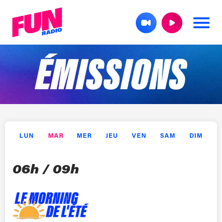
L
UN
M
AR
M
ER
J
EU
V
EN
S
AM
D
IM
06h / 09h