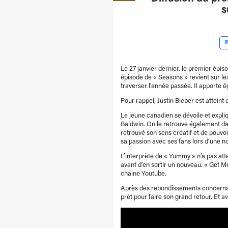
s
Le 27 janvier dernier, le premier épis
épisode de « Seasons » revient sur le
traverser l’année passée. Il apporte 
Pour rappel, Justin Bieber est atteint
Le jeune canadien se dévoile et expliq
Baldwin. On le retrouve également dan
retrouvé son sens créatif et de pouvo
sa passion avec ses fans lors d’une n
L’interprète de « Yummy » n’a pas att
avant d’en sortir un nouveau. « Get M
chaine Youtube.
Après des rebondissements concernant
prêt pour faire son grand retour. Et a