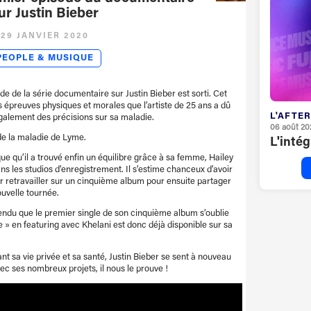
ur Justin Bieber
29 JANVIER 2020
PEOPLE & MUSIQUE
ode de la série documentaire sur Justin Bieber est sorti. Cet
s épreuves physiques et morales que l’artiste de 25 ans a dû
L'AFTER
également des précisions sur sa maladie.
06 août 20
 de la maladie de Lyme.
L'inté
ue qu’il a trouvé enfin un équilibre grâce à sa femme, Hailey
s les studios d’enregistrement. Il s’estime chanceux d’avoir
ir retravailler sur un cinquième album pour ensuite partager
ouvelle tournée.
endu que le premier single de son cinquième album s’oublie
e » en featuring avec Khelani est donc déjà disponible sur sa
 sa vie privée et sa santé, Justin Bieber se sent à nouveau
vec ses nombreux projets, il nous le prouve !