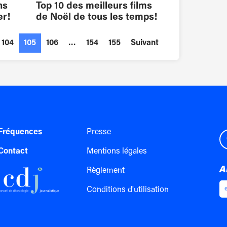
ns
Top 10 des meilleurs films
er!
de Noël de tous les temps!
104
105
106
…
154
155
Suivant
Fréquences
Presse
Contact
Mentions légales
A
Règlement
Conditions d'utilisation