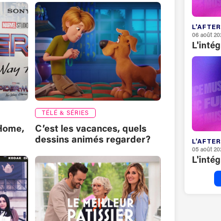
L'AFTER
06 août 20
L'inté
TÉLÉ & SÉRIES
Home,
C’est les vacances, quels
dessins animés regarder?
L'AFTER
05 août 20
L'inté