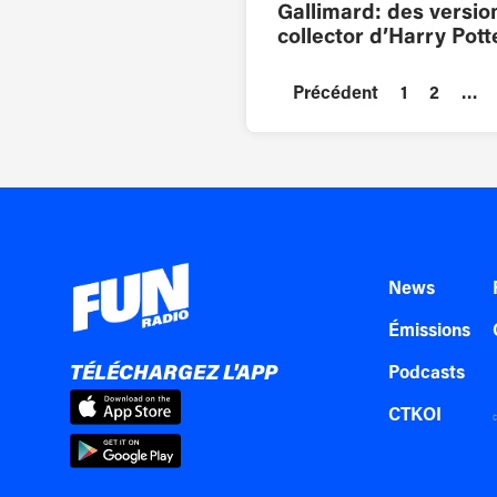
Gallimard: des versio
collector d’Harry Pott
Précédent
1
2
…
News
Émissions
TÉLÉCHARGEZ L'APP
Podcasts
CTKOI