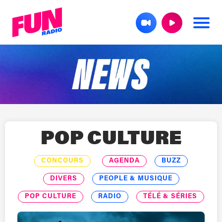
POP CULTURE
CONCOURS
AGENDA
BUZZ
DIVERS
PEOPLE & MUSIQUE
POP CULTURE
RADIO
TÉLÉ & SÉRIES