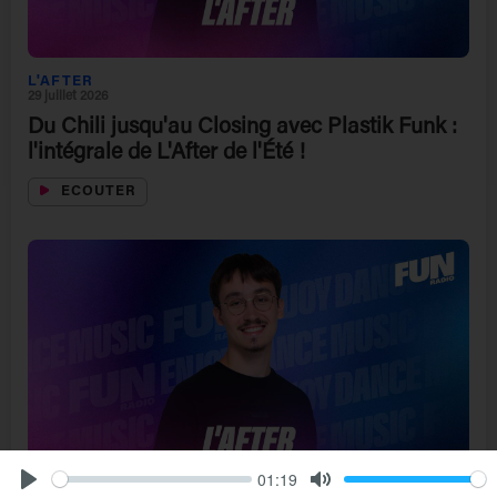
L'AFTER
29 juillet 2026
Du Chili jusqu'au Closing avec Plastik Funk :
l'intégrale de L'After de l'Été !
ECOUTER
01:19