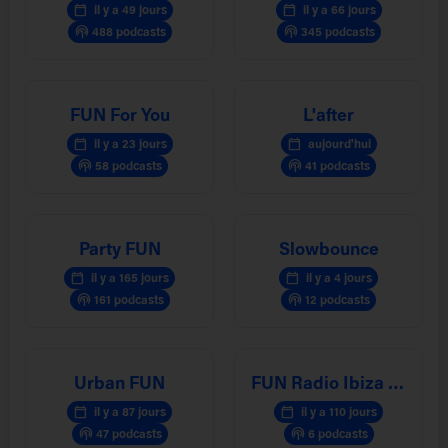
calendar_today
calendar_today
il y a 49 jours
il y a 66 jours
podcasts
podcasts
488 podcasts
345 podcasts
FUN For You
L'after
calendar_today
calendar_today
il y a 23 jours
aujourd'hui
podcasts
podcasts
58 podcasts
41 podcasts
Party FUN
Slowbounce
calendar_today
calendar_today
il y a 165 jours
il y a 4 jours
podcasts
podcasts
161 podcasts
12 podcasts
Urban FUN
FUN Radio Ibiza Experience
calendar_today
calendar_today
il y a 87 jours
il y a 110 jours
podcasts
podcasts
47 podcasts
6 podcasts