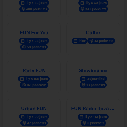
calendar_today
calendar_today
il y a 52 jours
il y a 69 jours
podcasts
podcasts
488 podcasts
345 podcasts
FUN For You
L'after
calendar_today
calendar_today
podcasts
il y a 26 jours
hier
43 podcasts
podcasts
58 podcasts
Party FUN
Slowbounce
calendar_today
calendar_today
il y a 168 jours
aujourd'hui
podcasts
podcasts
161 podcasts
13 podcasts
Urban FUN
FUN Radio Ibiza Experience
calendar_today
calendar_today
il y a 90 jours
il y a 113 jours
podcasts
podcasts
47 podcasts
6 podcasts