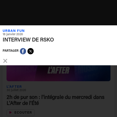
L’After !
ECOUTER
URBAN FUN
18 janvier 2026
INTERVIEW DE RSKO
PARTAGER
×
L'AFTER
30 juillet 2026
2h de pur son : l'intégrale du mercredi dans
L'After de l'Été
ECOUTER