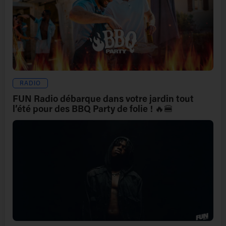
RADIO
FUN Radio débarque dans votre jardin tout
l’été pour des BBQ Party de folie ! 🔥🍔