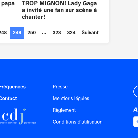
t papa
TROP MIGNON! Lady Gaga
a invité une fan sur scène à
chanter!
248
249
250
…
323
324
Suivant
Fréquences
Presse
Contact
Mentions légales
A
Règlement
Conditions d'utilisation