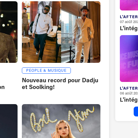
L'AFTER
07 août 20
L'inté
PEOPLE & MUSIQUE
Nouveau record pour Dadju
on
et Soolking!
L'AFTER
06 août 20
L'inté