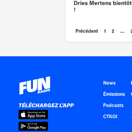
Dries Mertens bientô
!
Précédent
1
2
…
News
Émissions
TÉLÉCHARGEZ L'APP
Podcasts
CTKOI