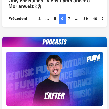
Only For Ruines : viens t’ambiancer à
Morlanwelz 💃🕺
Précédent
1
2
…
5
6
7
…
39
40
Sui