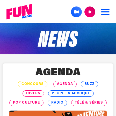
AGENDA
CONCOURS
AGENDA
BUZZ
DIVERS
PEOPLE & MUSIQUE
POP CULTURE
RADIO
TÉLÉ & SÉRIES