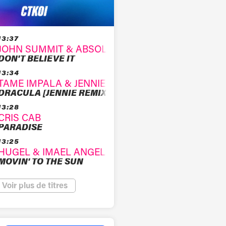
13:37
JOHN SUMMIT & ABSOLUTELY
DON'T BELIEVE IT
13:34
TAME IMPALA & JENNIE
DRACULA [JENNIE REMIX]
13:28
CRIS CAB
PARADISE
13:25
HUGEL & IMAEL ANGEL & ULTRA NATE
MOVIN' TO THE SUN
Voir plus de titres