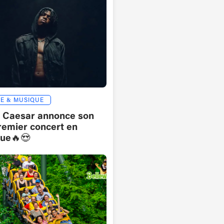
E & MUSIQUE
l Caesar annonce son
remier concert en
que🔥😍