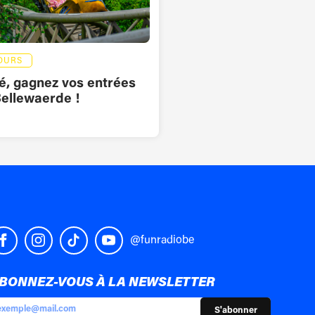
OURS
é, gagnez vos entrées
ellewaerde !
@funradiobe
BONNEZ-VOUS À LA NEWSLETTER