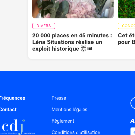
DIVERS
CONC
20 000 places en 45 minutes :
Cet ét
Léna Situations réalise un
pour B
exploit historique 🤯🎟️
Fréquences
Presse
Contact
Mentions légales
A
Règlement
Conditions d'utilisation