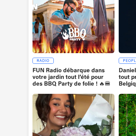
RADIO
PEOPL
FUN Radio débarque dans
Danie
votre jardin tout l’été pour
tout p
des BBQ Party de folie ! 🔥🍔
Belgi