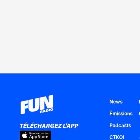
News
Émissions
TÉLÉCHARGEZ L'APP
Podcasts
CTKOI