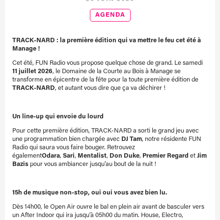
AGENDA
TRACK-NARD : la première édition qui va mettre le feu cet été à
Manage !
Cet été, FUN Radio vous propose quelque chose de grand. Le samedi
11 juillet 2026
, le Domaine de la Courte au Bois à Manage se
transforme en épicentre de la fête pour la toute première édition de
TRACK-NARD
, et autant vous dire que ça va déchirer !
Un line-up qui envoie du lourd
Pour cette première édition, TRACK-NARD a sorti le grand jeu avec
une programmation bien chargée avec
DJ Tam
, notre résidente FUN
Radio qui saura vous faire bouger. Retrouvez
également
Odara
,
Sari
,
Mentalist
,
Don Duke
,
Premier Regard
et
Jim
Bazis
pour vous ambiancer jusqu’au bout de la nuit !
15h de musique non-stop, oui oui vous avez bien lu.
Dès 14h00, le Open Air ouvre le bal en plein air avant de basculer vers
un After Indoor qui ira jusqu’à 05h00 du matin. House, Electro,