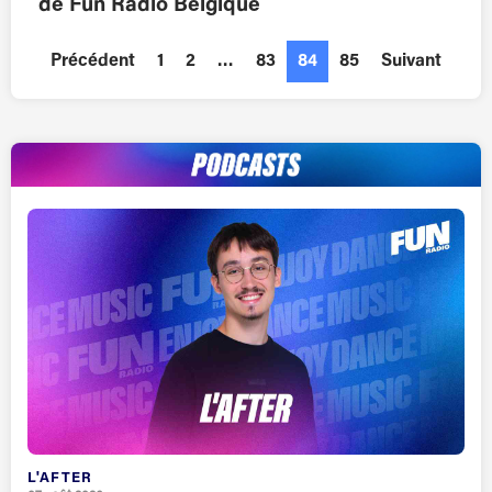
de Fun Radio Belgique
Précédent
1
2
…
83
84
85
Suivant
L'AFTER