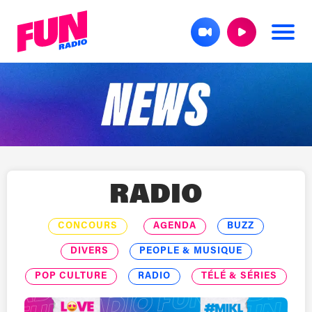
RADIO
CONCOURS
AGENDA
BUZZ
DIVERS
PEOPLE & MUSIQUE
POP CULTURE
RADIO
TÉLÉ & SÉRIES