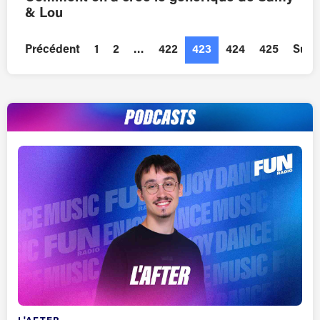
& Lou
Précédent
1
2
…
422
423
424
425
Suiv