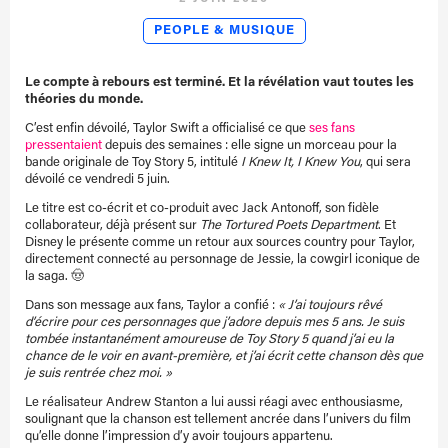
PEOPLE & MUSIQUE
Le compte à rebours est terminé. Et la révélation vaut toutes les
théories du monde.
C’est enfin dévoilé, Taylor Swift a officialisé ce que
ses fans
pressentaient
depuis des semaines : elle signe un morceau pour la
bande originale de Toy Story 5, intitulé
I Knew It, I Knew You
, qui sera
dévoilé ce vendredi 5 juin.
Le titre est co-écrit et co-produit avec Jack Antonoff, son fidèle
collaborateur, déjà présent sur
The Tortured Poets Department
. Et
Disney le présente comme un retour aux sources country pour Taylor,
directement connecté au personnage de Jessie, la cowgirl iconique de
la saga. 🤠
Dans son message aux fans, Taylor a confié :
« J’ai toujours rêvé
d’écrire pour ces personnages que j’adore depuis mes 5 ans. Je suis
tombée instantanément amoureuse de Toy Story 5 quand j’ai eu la
chance de le voir en avant-première, et j’ai écrit cette chanson dès que
je suis rentrée chez moi. »
Le réalisateur Andrew Stanton a lui aussi réagi avec enthousiasme,
soulignant que la chanson est tellement ancrée dans l’univers du film
qu’elle donne l’impression d’y avoir toujours appartenu.