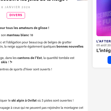
8 JANVIER 2026
DIVERS
our tous les amateurs de glisse !
é son
manteau blanc
!❄️
L'AFTER
fic et l’obligation pour beaucoup de belges de gratter
05 août 20
in, la neige apporte également quelques
bonnes nouvelles
L'inté
ige, dans les
cantons de l’Est
, la quantité tombée est
s skis
! ⛷️
entres de sports d’hiver sont ouverts !
iquer le
ski alpin à Ovifat
où 3 pistes sont ouvertes !
rapage à ceux qui ne peuvent pas rejoindre la montagne cet