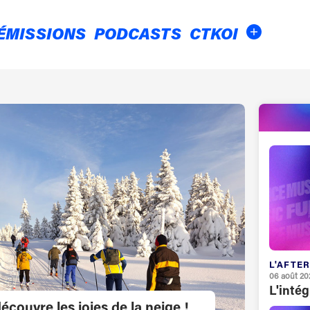
ÉMISSIONS
PODCASTS
CTKOI
L'AFTER
06 août 20
L'inté
écouvre les joies de la neige !