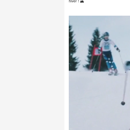
hiver ! 🏔️