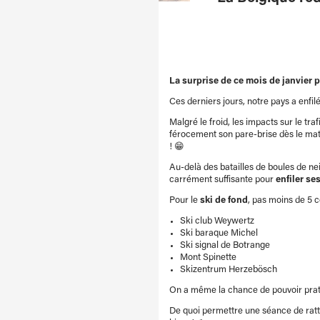
La surprise de ce mois de janvier p
Ces derniers jours, notre pays a enfil
Malgré le froid, les impacts sur le tra
férocement son pare-brise dès le mat
! 😁
Au-delà des batailles de boules de ne
carrément suffisante pour
enfiler se
Pour le
ski de fond
, pas moins de 5 c
Ski club Weywertz
Ski baraque Michel
Ski signal de Botrange
Mont Spinette
Skizentrum Herzebösch
On a même la chance de pouvoir prat
De quoi permettre une séance de ratt