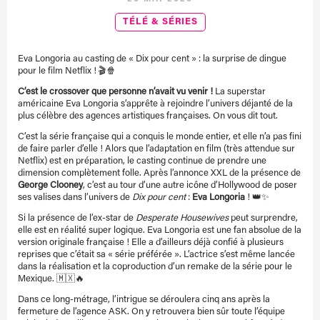
TÉLÉ & SÉRIES
Eva Longoria au casting de « Dix pour cent » : la surprise de dingue
pour le film Netflix ! 🎬🍿
C’est le crossover que personne n’avait vu venir !
La superstar
américaine Eva Longoria s’apprête à rejoindre l’univers déjanté de la
plus célèbre des agences artistiques françaises. On vous dit tout.
C’est la série française qui a conquis le monde entier, et elle n’a pas fini
de faire parler d’elle ! Alors que l’adaptation en film (très attendue sur
Netflix) est en préparation, le casting continue de prendre une
dimension complètement folle. Après l’annonce XXL de la présence de
George Clooney
, c’est au tour d’une autre icône d’Hollywood de poser
ses valises dans l’univers de
Dix pour cent
:
Eva Longoria
! 👑✨
Si la présence de l’ex-star de
Desperate Housewives
peut surprendre,
elle est en réalité super logique. Eva Longoria est une fan absolue de la
version originale française ! Elle a d’ailleurs déjà confié à plusieurs
reprises que c’était sa « série préférée ». L’actrice s’est même lancée
dans la réalisation et la coproduction d’un remake de la série pour le
Mexique. 🇲🇽🔥
Dans ce long-métrage, l’intrigue se déroulera cinq ans après la
fermeture de l’agence ASK. On y retrouvera bien sûr toute l’équipe