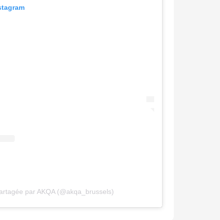
nstagram
partagée par AKQA (@akqa_brussels)