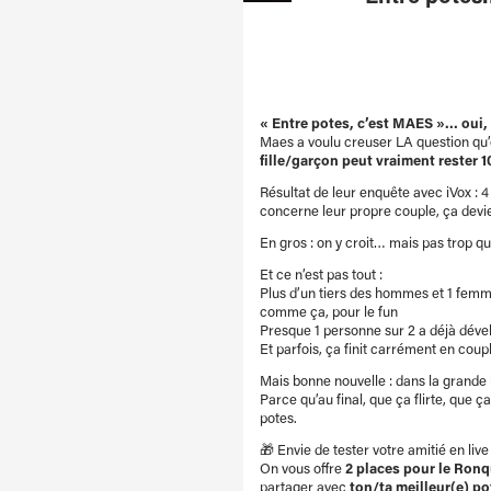
« Entre potes, c’est MAES »… oui,
Maes a voulu creuser LA question qu’o
fille/garçon peut vraiment rester 
Résultat de leur enquête avec iVox : 
concerne leur propre couple, ça devie
En gros : on y croit… mais pas trop 
Et ce n’est pas tout :
Plus d’un tiers des hommes et 1 femme
comme ça, pour le fun
Presque 1 personne sur 2 a déjà déve
Et parfois, ça finit carrément en cou
Mais bonne nouvelle : dans la grande
Parce qu’au final, que ça flirte, que 
potes.
🎁 Envie de tester votre amitié en live
On vous offre
2 places pour le Ronq
partager avec
ton/ta meilleur(e) po