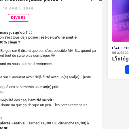
10 AVRIL 2026
DIVERS
 mais jusqu’où ?
😏
n s’est tous déjà posée :
est-ce qu’une amitié
100% clean ?
L'AFTER
4 Belges sur 5 disent que oui, c’est possible MAIS… quand ça
06 août 20
nt tout de suite plus compliqué 😬
L'inté
quand ça nous touche directement.
 sur 5 avouent avoir déjà flirté avec un(e) ami(e)… juste
loppé des sentiments pour un(e) pote
ple…
 majorité des cas,
l’amitié survit!
ça doute ou que ça dérape un peu… les potes restent les
 ?
uières Festival
(samedi 08/08 OU dimanche 09/08) à
te
❤️