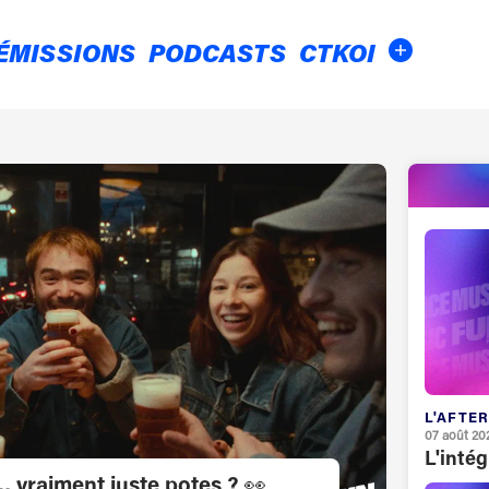
ÉMISSIONS
PODCASTS
CTKOI
L'AFTER
07 août 20
L'inté
 vraiment juste potes ? 👀