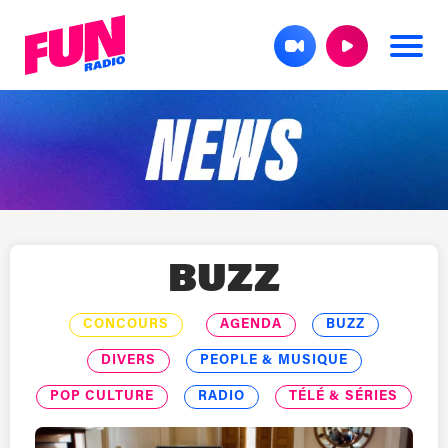
BUZZ
CONCOURS
AGENDA
BUZZ
DIVERS
PEOPLE & MUSIQUE
POP CULTURE
RADIO
TÉLÉ & SÉRIES