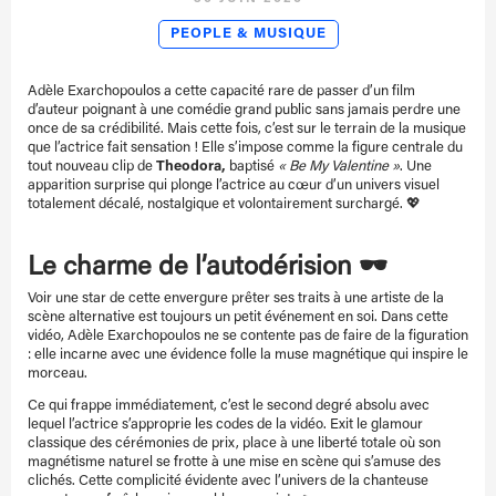
PEOPLE & MUSIQUE
Adèle Exarchopoulos a cette capacité rare de passer d’un film
d’auteur poignant à une comédie grand public sans jamais perdre une
once de sa crédibilité. Mais cette fois, c’est sur le terrain de la musique
que l’actrice fait sensation ! Elle s’impose comme la figure centrale du
tout nouveau clip de
Theodora,
baptisé
« Be My Valentine »
. Une
apparition surprise qui plonge l’actrice au cœur d’un univers visuel
totalement décalé, nostalgique et volontairement surchargé. 💖
Le charme de l’autodérision 🕶️
Voir une star de cette envergure prêter ses traits à une artiste de la
scène alternative est toujours un petit événement en soi. Dans cette
vidéo, Adèle Exarchopoulos ne se contente pas de faire de la figuration
: elle incarne avec une évidence folle la muse magnétique qui inspire le
morceau.
Ce qui frappe immédiatement, c’est le second degré absolu avec
lequel l’actrice s’approprie les codes de la vidéo. Exit le glamour
classique des cérémonies de prix, place à une liberté totale où son
magnétisme naturel se frotte à une mise en scène qui s’amuse des
clichés. Cette complicité évidente avec l’univers de la chanteuse