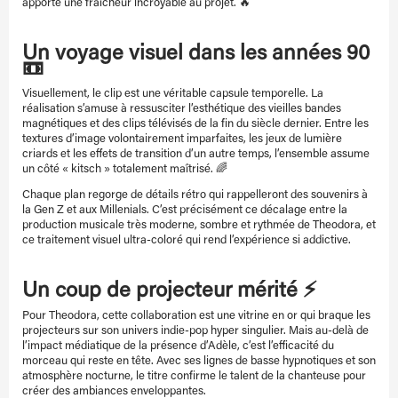
apporte une fraîcheur incroyable au projet. 🔥
Un voyage visuel dans les années 90
📼
Visuellement, le clip est une véritable capsule temporelle. La
réalisation s’amuse à ressusciter l’esthétique des vieilles bandes
magnétiques et des clips télévisés de la fin du siècle dernier. Entre les
textures d’image volontairement imparfaites, les jeux de lumière
criards et les effets de transition d’un autre temps, l’ensemble assume
un côté « kitsch » totalement maîtrisé. 🌈
Chaque plan regorge de détails rétro qui rappelleront des souvenirs à
la Gen Z et aux Millenials. C’est précisément ce décalage entre la
production musicale très moderne, sombre et rythmée de Theodora, et
ce traitement visuel ultra-coloré qui rend l’expérience si addictive.
Un coup de projecteur mérité ⚡
Pour Theodora, cette collaboration est une vitrine en or qui braque les
projecteurs sur son univers indie-pop hyper singulier. Mais au-delà de
l’impact médiatique de la présence d’Adèle, c’est l’efficacité du
morceau qui reste en tête. Avec ses lignes de basse hypnotiques et son
atmosphère nocturne, le titre confirme le talent de la chanteuse pour
créer des ambiances enveloppantes.