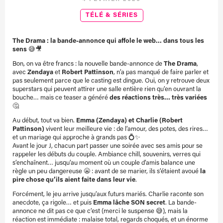
TÉLÉ & SÉRIES
The Drama : la bande-annonce qui affole le web… dans tous les
sens 😅🎥
Bon, on va être francs : la nouvelle bande-annonce de
The Drama
,
avec
Zendaya
et
Robert Pattinson
, n’a pas manqué de faire parler et
pas seulement parce que le casting est dingue. Oui, on y retrouve deux
superstars qui peuvent attirer une salle entière rien qu’en ouvrant la
bouche… mais ce teaser a généré
des réactions très… très variées
🤔
Au début, tout va bien.
Emma (Zendaya) et Charlie (Robert
Pattinson)
vivent leur meilleure vie : de l’amour, des potes, des rires…
et un mariage qui approche à grands pas 💍✨
Avant le jour J, chacun part passer une soirée avec ses amis pour se
rappeler les débuts du couple. Ambiance chill, souvenirs, verres qui
s’enchaînent… jusqu’au moment où un couple d’amis balance une
règle un peu dangereuse 😬 : avant de se marier, ils s’étaient avoué
la
pire chose qu’ils aient faite dans leur vie
.
Forcément, le jeu arrive jusqu’aux futurs mariés. Charlie raconte son
anecdote, ça rigole… et puis
Emma lâche SON secret
. La bande-
annonce ne dit pas ce que c’est (merci le suspense 😅), mais la
réaction est immédiate : malaise total, regards choqués, et un énorme