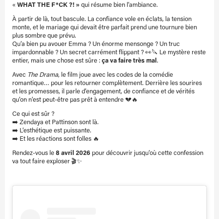
«
WHAT THE F*CK ?! »
qui résume bien l’ambiance.
À partir de là, tout bascule. La confiance vole en éclats, la tension
monte, et le mariage qui devait être parfait prend une tournure bien
plus sombre que prévu.
Qu’a bien pu avouer Emma ? Un énorme mensonge ? Un truc
impardonnable ? Un secret carrément flippant ? 👀🔪 Le mystère reste
entier, mais une chose est sûre :
ça va faire très mal
.
Avec
The Drama
, le film joue avec les codes de la comédie
romantique… pour les retourner complètement. Derrière les sourires
et les promesses, il parle d’engagement, de confiance et de vérités
qu’on n’est peut-être pas prêt à entendre 💔🔥
Ce qui est sûr ?
➡️ Zendaya et Pattinson sont là.
➡️ L’esthétique est puissante.
➡️ Et les réactions sont folles 🔥
Rendez-vous le
8 avril 2026
pour découvrir jusqu’où cette confession
va tout faire exploser 🎬✨