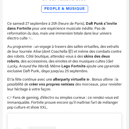
PEOPLE & MUSIQUE
Ce samedi 27 septembre à 20h (heure de Paris),
Daft Punk s’invite
dans Fortnite
pour une expérience musicale inédite. Pas de
reformation du duo, mais une immersion totale dans leur univers
électro culte ✨.
Au programme : un voyage à travers des salles virtuelles, des extraits
de leur tournée
Alive
(dont Coachella 🤯) et même des combats contre
des robots. Côté boutique, attendez-vous à des
skins des deux
robots
, des accessoires, des emotes et des musiques cultes (
Get
Lucky
,
Around the World
). Même
Lego Fortnite
ajoute une pyramide
exclusive Daft Punk, dispo jusqu’au 25 septembre.
Et la fête continue avec une
afterparty virtuelle
💫. Bonus ultime : la
possibilité de
créer vos propres remixes
des morceaux, pour revisiter
leur héritage à votre façon.
👉 Fans de gaming, d’électro ou simples curieux : ce rendez-vous est
immanquable. Fortnite prouve encore qu’il maîtrise l’art de mélanger
pop culture et show XXL.