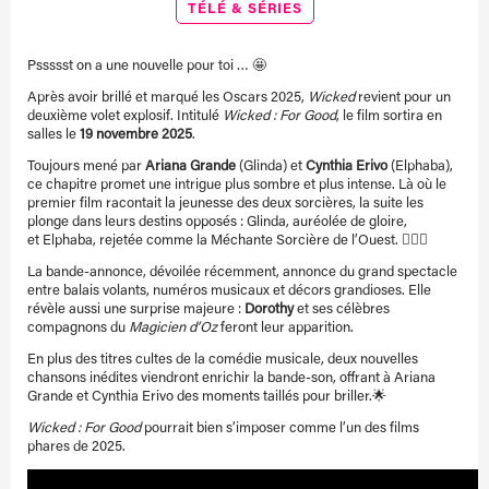
TÉLÉ & SÉRIES
Pssssst on a une nouvelle pour toi …
🤩
Après avoir brillé et marqué les Oscars 2025,
Wicked
revient pour un
deuxième volet explosif. Intitulé
Wicked : For Good
, le film sortira en
salles le
19 novembre 2025
.
Toujours mené par
Ariana Grande
(Glinda) et
Cynthia Erivo
(Elphaba),
ce chapitre promet une intrigue plus sombre et plus intense. Là où le
premier film racontait la jeunesse des deux sorcières, la suite les
plonge dans leurs destins opposés : Glinda, auréolée de gloire,
et Elphaba, rejetée comme la Méchante Sorcière de l’Ouest.
🧙‍♀️✨
La bande-annonce, dévoilée récemment, annonce du grand spectacle
entre balais volants, numéros musicaux et décors grandioses. Elle
révèle aussi une surprise majeure :
Dorothy
et ses célèbres
compagnons du
Magicien d’Oz
feront leur apparition.
En plus des titres cultes de la comédie musicale, deux nouvelles
chansons inédites viendront enrichir la bande-son, offrant à Ariana
Grande et Cynthia Erivo des moments taillés pour briller.🌟
Wicked : For Good
pourrait bien s’imposer comme l’un des films
phares de 2025.