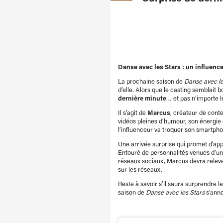
Danse avec les Stars : un influence
La prochaine saison de
Danse avec le
d’elle. Alors que le casting semblait 
dernière minute
… et pas n’importe l
Il s’agit de
Marcus
, créateur de cont
vidéos pleines d’humour, son énergie
l’influenceur va troquer son smartph
Une arrivée surprise qui promet d’app
Entouré de personnalités venues d’uni
réseaux sociaux, Marcus devra relever 
sur les réseaux.
Reste à savoir s’il saura surprendre le
saison de
Danse avec les Stars
s’anno