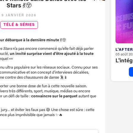
Stars 💃😲
9 JANVIER 2026
TÉLÉ & SÉRIES
ur débarque à la dernière minute 💃😲
s Stars
n’a pas encore commencé qu’elle fait déjà parler
L'AFTER
bouclé,
un invité surprise vient d’être ajouté à la toute
05 août 20
equel 👀
L'inté
enu ultra populaire sur les réseaux sociaux. Connu pour ses
 communicative et son concept d’interviews décalées,
one contre des chaussures de danse 🕺📱
orter une bonne dose de fun à cette nouvelle saison.
vers très différents, sport, musique, médias ou encore
un défi de taille :
convaincre sur le parquet
autant que
 jury… et éviter les faux pas 😅 Une chose est sûre : cette
nce plus imprévisible que jamais ✨🔥