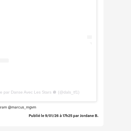
ée par Danse Avec Les Stars 🪩 (@dals_tf1)
stagram @marcus_mgvm
Publié le 9/01/26 à 17h25 par Jordane B.