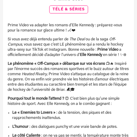
TÉLÉ & SÉRIES
Prime Video va adapter les romans d’Elle Kennedy : préparez-vous
pour la romance sur glace ultime ! 🏒❤️
Si vous avez déjà entendu parler de
The Deal
ou de la saga
Off-
Campus
, vous savez que c’est LE phénomène qui a rendu le hockey
ultra-sexy sur TikTok et Instagram. Bonne nouvelle :
Prime Video
a
officiellement décidé d’adapter l’univers d’
Elle Kennedy
en série ! ✨❄️
Le phénomène « Off-Campus » débarque sur vos écrans
📺🔥 Inspiré
par l’énorme succès des romances sportives et le buzz autour de titres
comme
Heated Rivalry
, Prime Video s’attaque au catalogue de la reine
du genre. On va enfin voir prendre vie les histoires d’amour électriques
entre des étudiantes au caractère bien trempé et les stars de l’équipe
de hockey de l’université de Briar. ⛸️🎓
Pourquoi tout le monde l’attend ?
😍 C’est bien plus qu’une simple
histoire de sport. Avec Elle Kennedy, on a le combo gagnant :
Le « Enemies to Lovers »
: de la tension, des piques et des
rapprochements inattendus.
L’humour
: des dialogues punchy et une vraie bande de potes.
Le côté Caliente
: on ne va pas se mentir, la température monte très