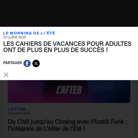
2h de pur son : l'intégrale du mercredi dans
L'After de l'Été
ECOUTER
LE MORNING DE L\'ÉTÉ
30 juillet 2025
LES CAHIERS DE VACANCES POUR ADULTES
ONT DE PLUS EN PLUS DE SUCCÈS !
PARTAGER
×
L'AFTER
29 juillet 2026
Du Chili jusqu'au Closing avec Plastik Funk :
l'intégrale de L'After de l'Été !