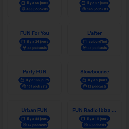
calendar_today
calendar_today
il y a 50 jours
il y a 67 jours
podcasts
podcasts
488 podcasts
345 podcasts
FUN For You
L'after
calendar_today
calendar_today
il y a 24 jours
aujourd'hui
podcasts
podcasts
58 podcasts
43 podcasts
Party FUN
Slowbounce
calendar_today
calendar_today
il y a 166 jours
il y a 5 jours
podcasts
podcasts
161 podcasts
12 podcasts
Urban FUN
FUN Radio Ibiza Experience
calendar_today
calendar_today
il y a 88 jours
il y a 111 jours
podcasts
podcasts
47 podcasts
6 podcasts