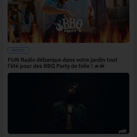
RADIO
FUN Radio débarque dans votre jardin tout
l’été pour des BBQ Party de folie ! 🔥🍔