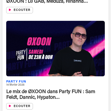
ØXOON : DJ GAB, Meduza, Rihanna…
ECOUTER
PARTY FUN
14 février 2026
Le mix de ØXOON dans Party FUN : Sam
Feldt, Dannic, Hypaton…
ECOUTER