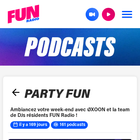
arrow_back
PARTY FUN
Ambiancez votre week-end avec ØXOON et la team
de DJs résidents FUN Radio !
calendar_today
podcasts
il y a 169 jours
161 podcasts