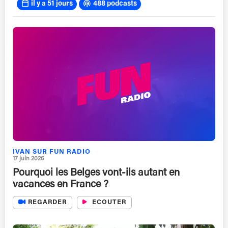
calendar_today
podcasts
il y a 51 jours
488 podcasts
IVAN SUR FUN RADIO
17 juin 2026
Pourquoi les Belges vont-ils autant en
vacances en France ?
REGARDER
ECOUTER