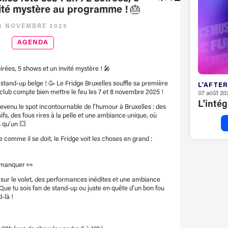
ité mystère au programme ! 🎂
5 NOVEMBRE 2025
AGENDA
oirées, 5 shows et un invité mystère ! 🎤
stand-up belge ! 🥳 Le Fridge Bruxelles souffle sa première
L'AFTER
 club compte bien mettre le feu les 7 et 8 novembre 2025 !
07 août 20
L'inté
devenu le spot incontournable de l’humour à Bruxelles : des
ifs, des fous rires à la pelle et une ambiance unique, où
s qu’un 💥
e comme il se doit, le Fridge voit les choses en grand :
s manquer 👀
sur le volet, des performances inédites et une ambiance
ue tu sois fan de stand-up ou juste en quête d’un bon fou
-là !