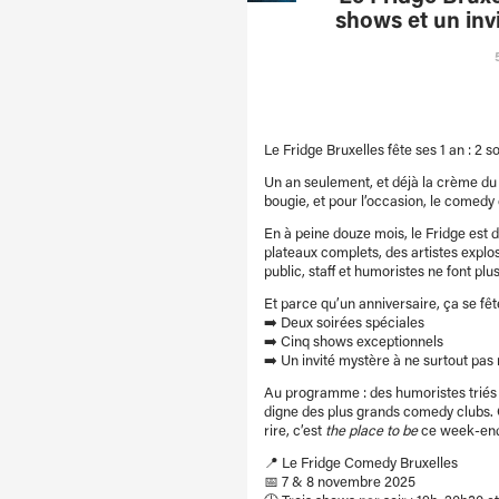
shows et un inv
Le Fridge Bruxelles fête ses 1 an : 2 s
Un an seulement, et déjà la crème du 
bougie, et pour l’occasion, le comedy
En à peine douze mois, le Fridge est 
plateaux complets, des artistes explos
public, staff et humoristes ne font plu
Et parce qu’un anniversaire, ça se fêt
➡️ Deux soirées spéciales
➡️ Cinq shows exceptionnels
➡️ Un invité mystère à ne surtout pa
Au programme : des humoristes triés 
digne des plus grands comedy clubs. Q
rire, c’est
the place to be
ce week-end
📍 Le Fridge Comedy Bruxelles
📅 7 & 8 novembre 2025