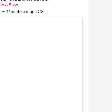
t 22h (pas de show le vendredi à 19h)
ielle du Fridge
 invité à souffler la bougie ! 🕯️😂