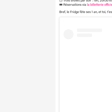
🕒 Trois shows par soir : 19h, 20h30 e
🎟️ Réservations via
la billetterie offic
Bref, le Fridge fête ses 1 an, et toi, t’es