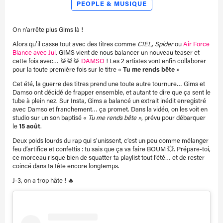
PEOPLE & MUSIQUE
On n’arrête plus Gims là !
Alors qu’il casse tout avec des titres comme
CIEL
,
Spider
ou
Air Force
Blance avec Jul
, GIMS vient de nous balancer un nouveau teaser et
cette fois avec… 🥁🥁🥁
DAMSO
! Les 2 artistes vont enfin collaborer
pour la toute première fois sur le titre «
Tu me rends bête
»
Cet été, la guerre des titres prend une toute autre tournure… Gims et
Damso ont décidé de frapper ensemble, et autant te dire que ça sent le
tube à plein nez. Sur Insta, Gims a balancé un extrait inédit enregistré
avec Damso et franchement… ça promet. Dans la vidéo, on les voit en
studio sur un son baptisé «
Tu me rends bête »
, prévu pour débarquer
le
15 août
.
Deux poids lourds du rap qui s’unissent, c’est un peu comme mélanger
feu d’artifice et confettis : tu sais que ça va faire BOUM 💥. Prépare-toi,
ce morceau risque bien de squatter ta playlist tout l’été… et de rester
coincé dans ta tête encore longtemps.
J-3, on a trop hâte ! 🔥